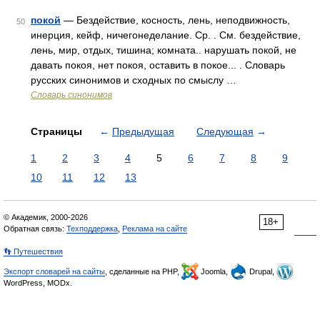
покой
— Бездействие, косность, лень, неподвижность,
50
инерция, кейф, ничегонеделание. Ср. . См. бездействие,
лень, мир, отдых, тишина; комната.. нарушать покой, не
давать покоя, нет покоя, оставить в покое... . Словарь
русских синонимов и сходных по смыслу …
Словарь синонимов
Страницы
←
Предыдущая
Следующая
→
1
2
3
4
5
6
7
8
9
10
11
12
13
© Академик, 2000-2026
18+
Обратная связь:
Техподдержка
,
Реклама на сайте
👣 Путешествия
Экспорт словарей на сайты
, сделанные на PHP,
Joomla,
Drupal,
WordPress, MODx.