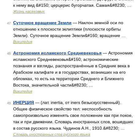
к нему вид &#150; церцерис бугорчатая. Самая&#8230; …
Жизнь насекомых
Суточное вращение Земли
— Наклон земной оси по
47
отношению к плоскости эклиптики (плоскости орбиты
Земли). Суточное вращение Земли&#160; вращение …
Википедия
Астрономия исламского Средневековья
— Астрономия
48
исламского Средневековья&#160; астрономические
познания и взгляды, распространённые в Средние века в
Арабском халифате и в государствах, возникших на его
обломках, то есть на территории Среднего и Ближнего
Востока, значительной части&#8230; …
Википедия
ИНЕРЦИЯ
— (лат. inertia, от iners безыскусственный).
49
Общее физическое свойство тел: неспособность
самопроизвольно изменять свое положение как при покое,
так и при движении. Словарь иностранных слов, вошедших
в состав русского языка. Чудинов А.Н., 1910.&#8230; …
Словарь иностранных слов русского языка